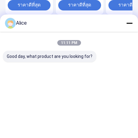
ราคาดีที่สุด
ราคาดีที่สุด
ราคาดีที่ส
Alice
Desktop Site
บ้าน
เกี่ยวกับเรา
ติดต่อเรา
Privacy Policy
แผนผังเว็บไซต์
11:11 PM
คุณภาพ
ส่วนประกอบเซรามิกอลูมินา
โรงงานในประเทศจีน.Copyright ©
2026 Loudi Antaeus Electronic Ceramic Co.,Ltd.. All Rights
Good day, what product are you looking for?
Reserved.
บ้าน
สินค้า
เกี่ยวกับเรา