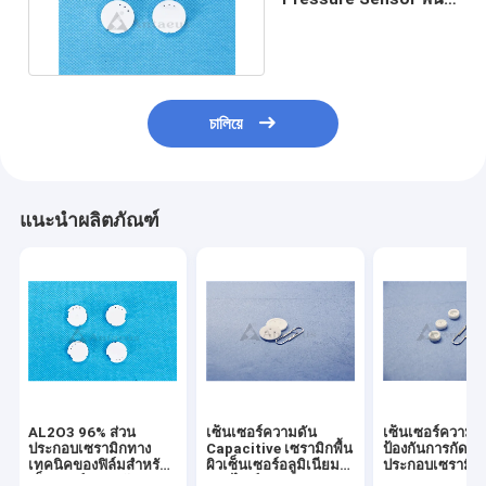
ผิวเซรามิกทรงกลม
চালিয়ে
แนะนำผลิตภัณฑ์
AL2O3 96% ส่วน
เซ็นเซอร์ความดัน
เซ็นเซอร์ความด
ประกอบเซรามิกทาง
Capacitive เซรามิกพื้น
ป้องกันการกัดกร
เทคนิคของฟิล์มสำหรับ
ผิวเซ็นเซอร์อลูมิเนียม
ประกอบเซรามิก
เซ็นเซอร์ความดัน
ออกไซด์ 96%
หนา 0.25mm-